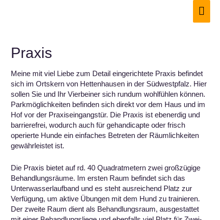
Zum
Hau
Inhalt
springen
Praxis
Meine mit viel Liebe zum Detail eingerichtete Praxis befindet
sich im Ortskern von Hettenhausen in der Südwestpfalz. Hier
sollen Sie und Ihr Vierbeiner sich rundum wohlfühlen können.
Parkmöglichkeiten befinden sich direkt vor dem Haus und im
Hof vor der Praxiseingangstür. Die Praxis ist ebenerdig und
barrierefrei, wodurch auch für gehandicapte oder frisch
operierte Hunde ein einfaches Betreten der Räumlichkeiten
gewährleistet ist.
Die Praxis bietet auf rd. 40 Quadratmetern zwei großzügige
Behandlungsräume. Im ersten Raum befindet sich das
Unterwasserlaufband und es steht ausreichend Platz zur
Verfügung, um aktive Übungen mit dem Hund zu trainieren.
Der zweite Raum dient als Behandlungsraum, ausgestattet
mit einer Behandlungsliege und ebenfalls viel Platz für Zwei-