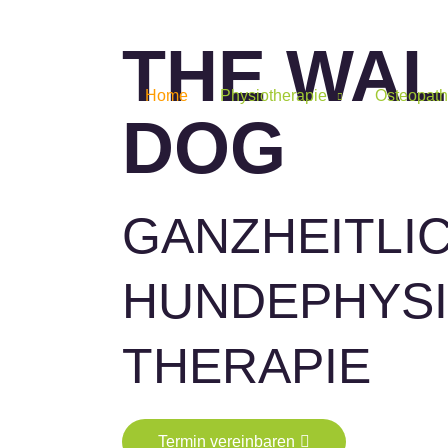
THE WAL
Home
Physiotherapie
Osteopath
DOG
GANZHEITLI
HUNDEPHYSI
THERAPIE
Termin vereinbaren