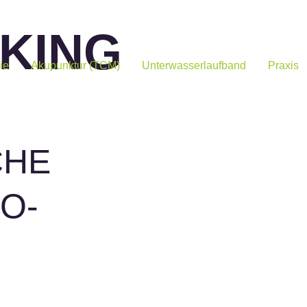
KING
ie
Akupunktur (TCM)
Unterwasserlaufband
Praxis
CHE
O­